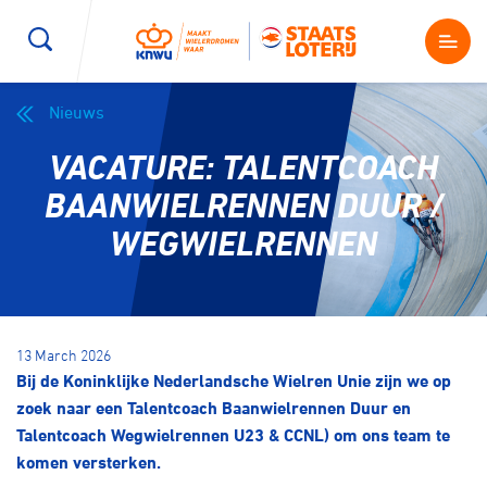
Nieuws
Wegwielrennen
Mountainbiken
Sporten
VACATURE: TALENTCOACH
Kenniscentrum
BMX Race
E-Racing
BAANWIELRENNEN DUUR /
WEGWIELRENNEN
Magazine
Kunstwielrijden
ID-Cycling
Nieuws
Baanwielrennen
Strandrace
13 March 2026
Bij de Koninklijke Nederlandsche Wielren Unie zijn we op
Shop
BMX freestyle
Gravel
zoek naar een Talentcoach Baanwielrennen Duur en
Producten en diensten
Talentcoach Wegwielrennen U23 & CCNL) om ons team te
Contact
komen versterken.
Veldrijden
Biketrial