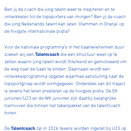
Over ons
Ben jij de coach die jong talent weet te inspireren en te
Pumptrack
Fixed gear
ontwikkelen tot de topsporters van morgen? Ben jij de coach
Lid worden
die jong Nederlands talent kan laten ‘Vlammen in Oranje’ op
de hoogste internationale podia?
Voor de nationale programma’s in het baanwielrennen duur
zoeken wij een
Talentcoach
die een structuur weet op te
zetten waarin jong talent wordt (h)erkend en gemotiveerd om
de weg naar de baan te vinden. Daarnaast wordt een
ontwikkelprogramma opgezet waarmee aansluiting naar de
topsportgroep wordt vormgegeven. Onderdeel van dit traject
is tevens het leren presteren op de hoogste podia. De EK
junioren/U23 en de WK junioren zijn daarbij belangrijke
toernooien die binnen het takenpakket van de talentcoach
horen.
De
Talentcoach
zal in 2026 tevens worden ingezet bij U23 op