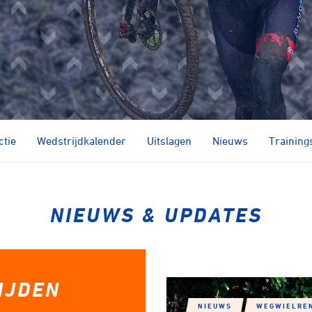
Kunstwielrijden
ycling
Strandraces
ctie
Wedstrijdkalender
Uitslagen
Nieuws
Training
NIEUWS & UPDATES
IJDEN
NIEUWS
WEGWIELRE