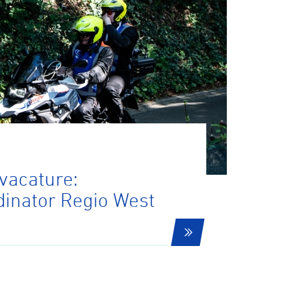
svacature:
rdinator Regio West