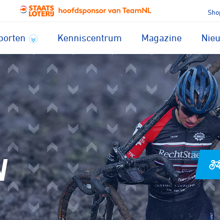
Sho
porten
Kenniscentrum
Magazine
Nie
Voor welke sport zoek
je een club?
N
lrennen
Baanwielrennen
den
Mountainbiken
au