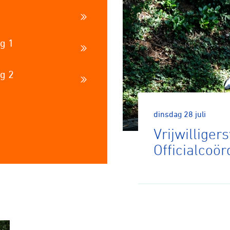
g 1
g 2
dinsdag 28 juli
Vrijwilliger
Officialcoö