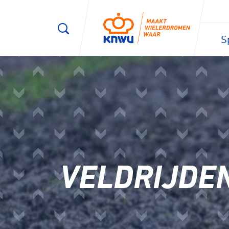
S
1/3
VELDRIJDE
Wegwie
Veldrij
Mijn nive