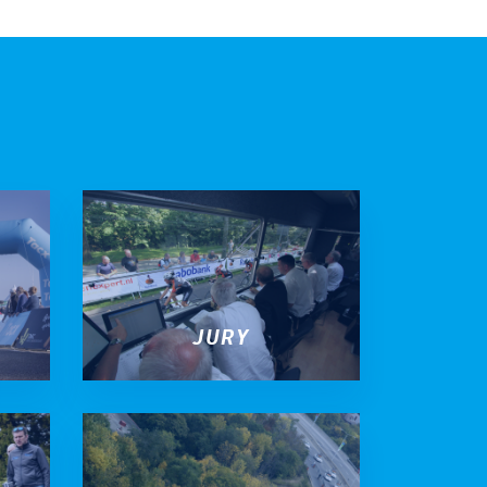
Gravel
Biketrial
Fixed gear
JURY