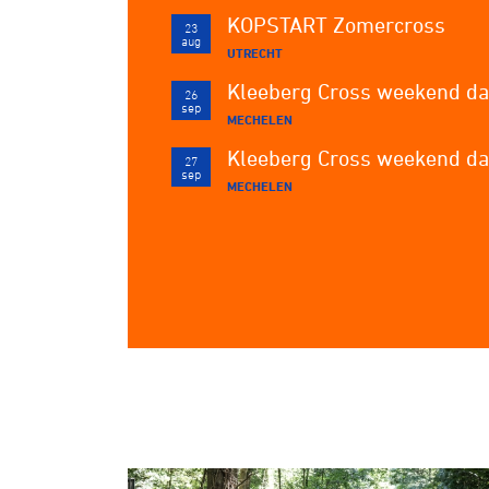
KOPSTART Zomercross
23
aug
UTRECHT
Kleeberg Cross weekend da
26
sep
MECHELEN
Kleeberg Cross weekend da
27
sep
MECHELEN