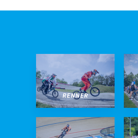
BMX frees
Veldrijde
Pumptra
RENNER