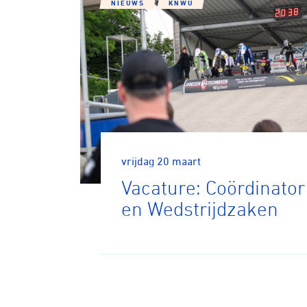
NIEUWS
KNWU
Wegwielr
vrijdag 20 maart
Vacature: Coördinator
BMX Rac
en Wedstrijdzaken
Kunstwiel
Baanwiel