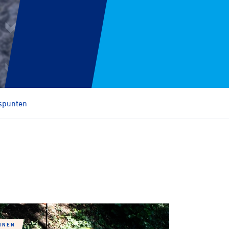
spunten
NNEN