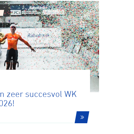
tainbiken
E-Racing
en zeer succesvol WK
026!
ID-Cycling
trandrace