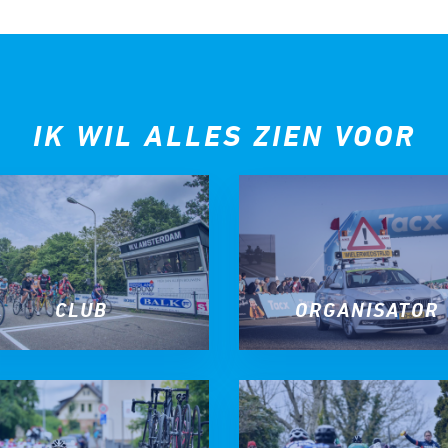
tyle
IK WIL ALLES ZIEN VOOR
n
ck
CLUB
ORGANISATOR