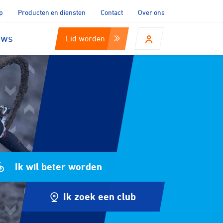
p
Producten en diensten
Contact
Over ons
uws
Lid worden
Ik wil beter worden
Ik zoek een club