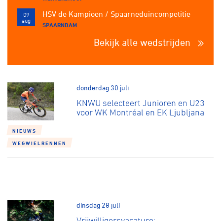
HSV de Kampioen / Spaarneduincompetitie
09
aug
SPAARNDAM
Bekijk alle wedstrijden
donderdag 30 juli
KNWU selecteert Junioren en U23
voor WK Montréal en EK Ljubljana
NIEUWS
WEGWIELRENNEN
dinsdag 28 juli
Vrijwilligersvacature: