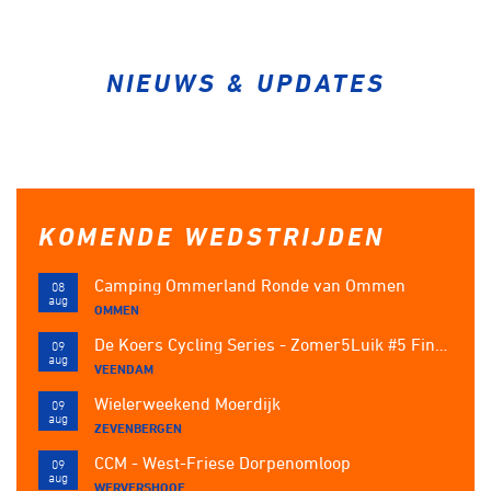
Over ons
Pumptrack
Fixed gear
Lid worden
NIEUWS & UPDATES
KOMENDE WEDSTRIJDEN
Camping Ommerland Ronde van Ommen
08
aug
OMMEN
De Koers Cycling Series - Zomer5Luik #5 Finale op Wielerbaan De Langeleegte
09
aug
VEENDAM
Wielerweekend Moerdijk
09
aug
ZEVENBERGEN
CCM - West-Friese Dorpenomloop
09
aug
WERVERSHOOF