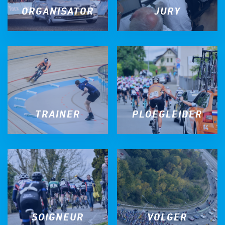
ORGANISATOR
JURY
TRAINER
PLOEGLEIDER
SOIGNEUR
VOLGER