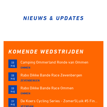
Over ons
Pumptrack
Fixed gear
Lid worden
NIEUWS & UPDATES
KOMENDE WEDSTRIJDEN
Camping Ommerland Ronde van Ommen
08
aug
OMMEN
Rabo Dikke Bande Race Zevenbergen
08
aug
ZEVENBERGEN
Rabo Dikke Bande Race Ommen
08
aug
OMMEN
De Koers Cycling Series - Zomer5Luik #5 Finale op Wielerbaan De Langeleegte
09
aug
VEENDAM