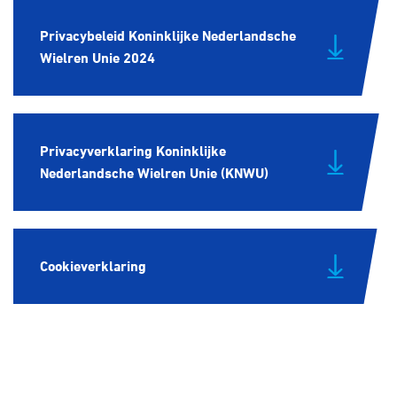
Over ons
Privacybeleid Koninklijke Nederlandsche
Pumptrack
Fixed gear
Wielren Unie 2024
Lid worden
Privacyverklaring Koninklijke
Nederlandsche Wielren Unie (KNWU)
Cookieverklaring