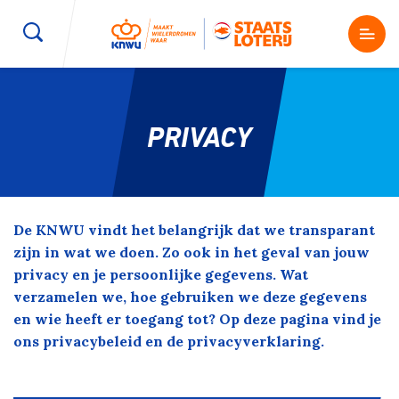
Wegwielrennen
Mountainbiken
Sporten
PRIVACY
Kenniscentrum
BMX Race
E-Racing
Magazine
Kunstwielrijden
ID-Cycling
De KNWU vindt het belangrijk dat we transparant
Nieuws
zijn in wat we doen. Zo ook in het geval van jouw
Baanwielrennen
Strandrace
privacy en je persoonlijke gegevens. Wat
verzamelen we, hoe gebruiken we deze gegevens
en wie heeft er toegang tot? Op deze pagina vind je
Shop
BMX freestyle
Gravel
ons privacybeleid en de privacyverklaring.
Producten en diensten
Contact
Veldrijden
Biketrial