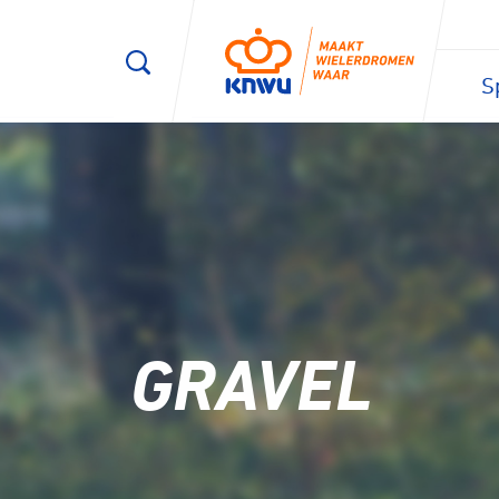
S
1/3
GRAVEL
Wegwie
Veldrij
Mijn nive