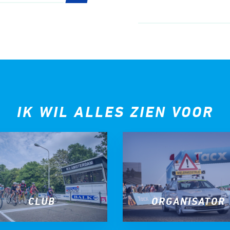
tyle
n
IK WIL ALLES ZIEN VOOR
ck
CLUB
ORGANISATOR