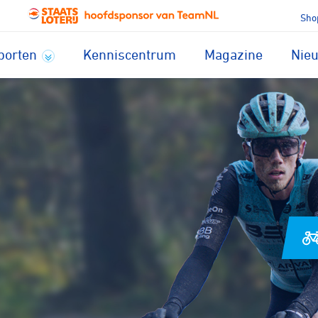
Sho
porten
Kenniscentrum
Magazine
Nie
Voor welke sport zoek
je een club?
lrennen
Baanwielrennen
den
Mountainbiken
au