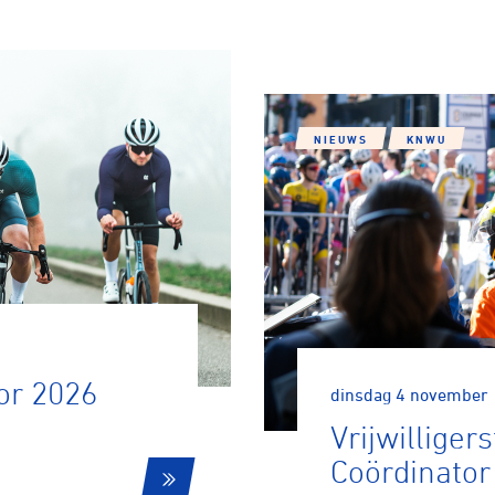
NIEUWS
KNWU
ennen
Moun
e
or 2026
dinsdag 4 november
rijden
Vrijwilligers
Coördinator
rennen
S