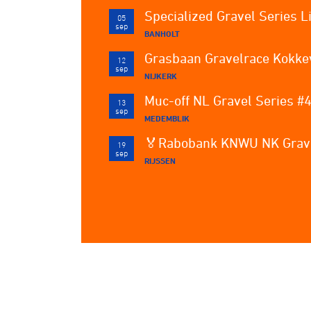
Specialized Gravel Series 
05
sep
BANHOLT
Grasbaan Gravelrace Kokkev
12
sep
NIJKERK
13
sep
MEDEMBLIK
19
sep
RIJSSEN