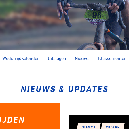
Kunstwielrijden
ycling
Strandraces
Wedstrijdkalender
Uitslagen
Nieuws
Klassementen
NIEUWS & UPDATES
IJDEN
NIEUWS
GRAVEL