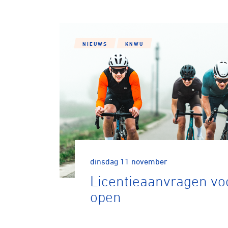
NIEUWS
KNWU
Wegwielr
BMX Rac
dinsdag 11 november
Licentieaanvragen vo
Kunstwiel
open
Baanwiel