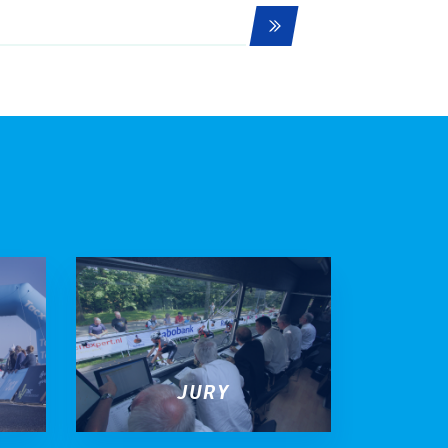
Gravel
Biketrial
Fixed gear
JURY