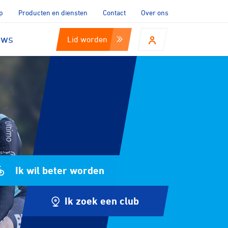
p
Producten en diensten
Contact
Over ons
uws
Lid worden
Ik wil beter worden
Ik zoek een club