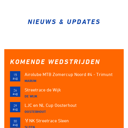
Over ons
Pumptrack
Fixed gear
Lid worden
NIEUWS & UPDATES
KOMENDE WEDSTRIJDEN
Airolube MTB Zomercup Noord #4 - Trimunt
15
aug
MARUM
Streetrace de Wijk
26
aug
DE WIJK
LJC en NL Cup Oosterhout
29
aug
OOSTERHOUT
🏅NK Streetrace Sleen
30
aug
SLEEN