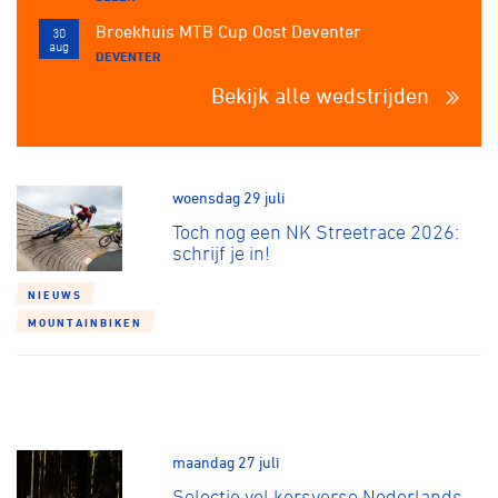
Broekhuis MTB Cup Oost Deventer
30
aug
DEVENTER
Bekijk alle wedstrijden
woensdag 29 juli
Toch nog een NK Streetrace 2026:
schrijf je in!
NIEUWS
MOUNTAINBIKEN
maandag 27 juli
Selectie vol kersverse Nederlands