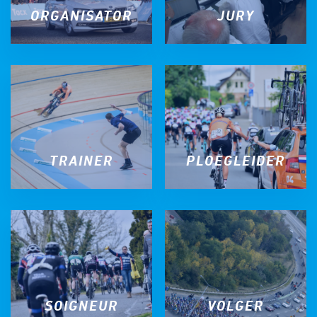
ORGANISATOR
JURY
TRAINER
PLOEGLEIDER
SOIGNEUR
VOLGER