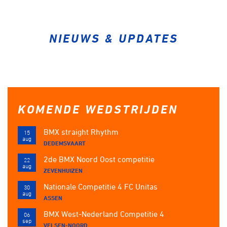
Over ons
Pumptrack
Fixed gear
Lid worden
NIEUWS & UPDATES
KOMENDE WEDSTRIJDEN
BMX straight Rhythm
15
aug
DEDEMSVAART
2de BMX Noord Oost competitie
22
aug
ZEVENHUIZEN
Nationale Competitie 4 FC Unitas
30
aug
ASSEN
BMX West-Nederland Competitie 4
06
sep
VELSEN-NOORD