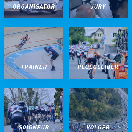
ORGANISATOR
JURY
TRAINER
PLOEGLEIDER
SOIGNEUR
VOLGER