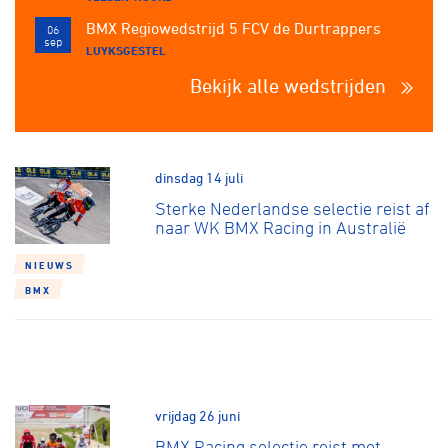
BMX Regiowedstrijd 5 FCV de Durtrappers
06
sep
LUYKSGESTEL
Bekijk alle wedstrijden
dinsdag 14 juli
Sterke Nederlandse selectie reist af
naar WK BMX Racing in Australië
NIEUWS
BMX
vrijdag 26 juni
BMX Racing selectie reist met