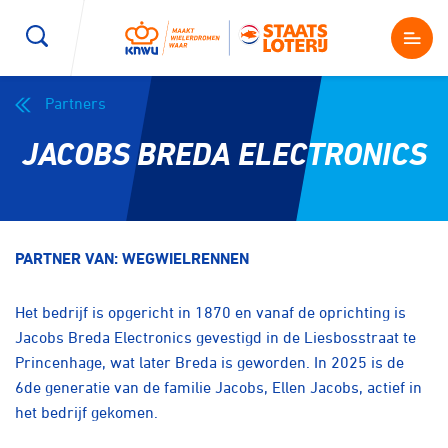
Partners
Wegwielrennen
Mountainbiken
Sporten
JACOBS BREDA ELECTRONICS
Kenniscentrum
BMX Race
E-Racing
Magazine
Kunstwielrijden
ID-Cycling
PARTNER VAN: WEGWIELRENNEN
Nieuws
Baanwielrennen
Strandrace
Het bedrijf is opgericht in 1870 en vanaf de oprichting is
Jacobs Breda Electronics gevestigd in de Liesbosstraat te
Shop
Princenhage, wat later Breda is geworden. In 2025 is de
BMX freestyle
Gravel
6de generatie van de familie Jacobs, Ellen Jacobs, actief in
Producten en diensten
het bedrijf gekomen.
Contact
Veldrijden
Biketrial