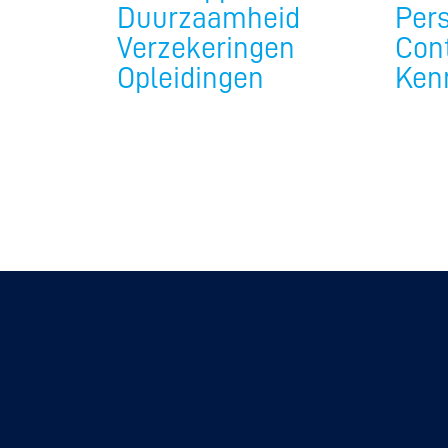
Duurzaamheid
Per
Kunstwiel
Verzekeringen
Con
Opleidingen
Ken
Baanwiel
BMX frees
Veldrijde
Pumptra