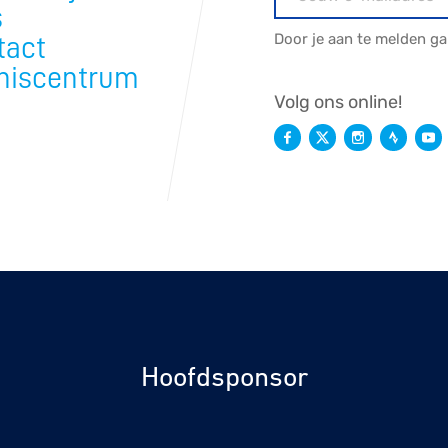
s
rijden
Door je aan te melden g
tact
niscentrum
Volg ons online!
rennen
S
tyle
n
ck
Hoofdsponsor