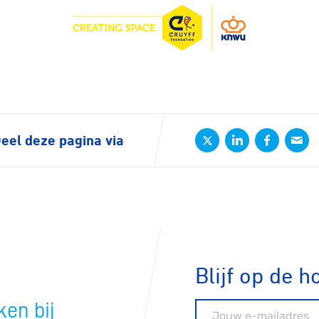
eel deze pagina via
ennen
Moun
Blijf op de h
e
en bij
E-mailadres