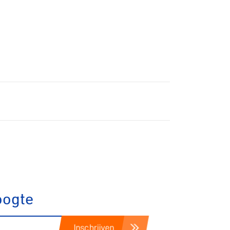
tainbiken
oogte
E-Racing
Inschrijven