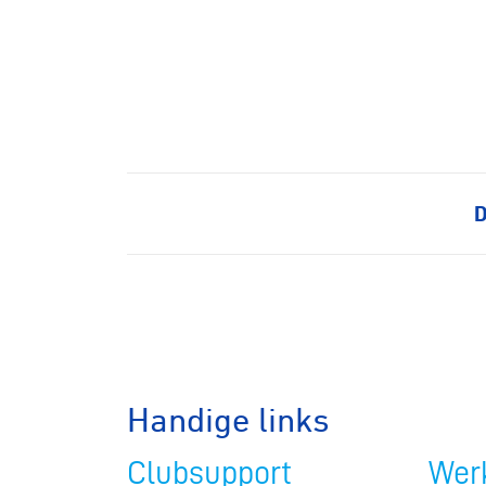
D
Wegwielr
Handige links
BMX Rac
Clubsupport
Werk