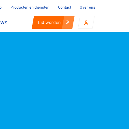
p
Producten en diensten
Contact
Over ons
uws
Lid worden