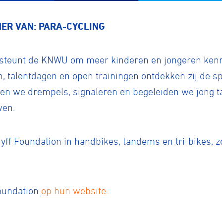
ER VAN: PARA-CYCLING
rsteunt de KNWU om meer kinderen en jongeren kenn
n, talentdagen en open trainingen ontdekken zij de s
agen we drempels, signaleren en begeleiden we jong t
wen.
uyff Foundation in handbikes, tandems en tri-bikes, 
Foundation
op hun website
.