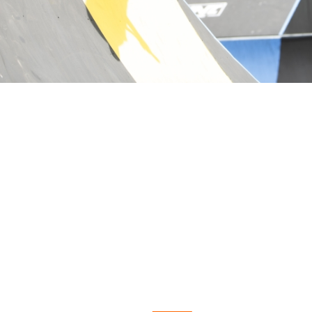
tyle
n
ck