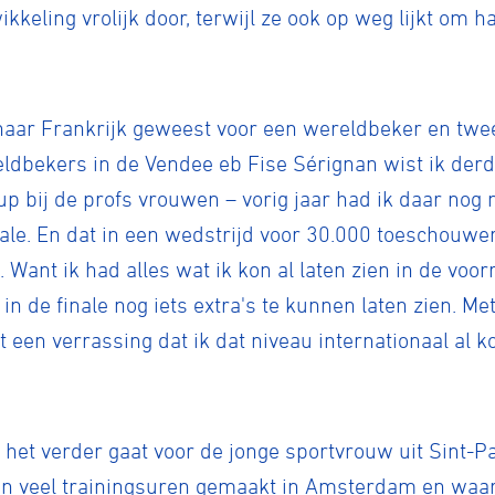
twikkeling vrolijk door, terwijl ze ook op weg lijkt om
 naar Frankrijk geweest voor een wereldbeker en twe
eldbekers in de Vendee eb Fise Sérignan wist ik derd
up bij de profs vrouwen – vorig jaar had ik daar nog 
nale. En dat in een wedstrijd voor 30.000 toeschouwer
 Want ik had alles wat ik kon al laten zien in de vo
n de finale nog iets extra's te kunnen laten zien. M
ht een verrassing dat ik dat niveau internationaal al k
 het verder gaat voor de jonge sportvrouw uit Sint-Pa
den veel trainingsuren gemaakt in Amsterdam en waar