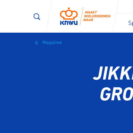
S
Magazine
JIK
GRO