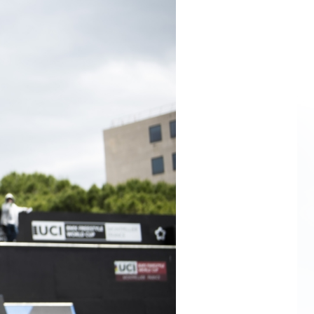
tainbiken
E-Racing
ID-Cycling
trandrace