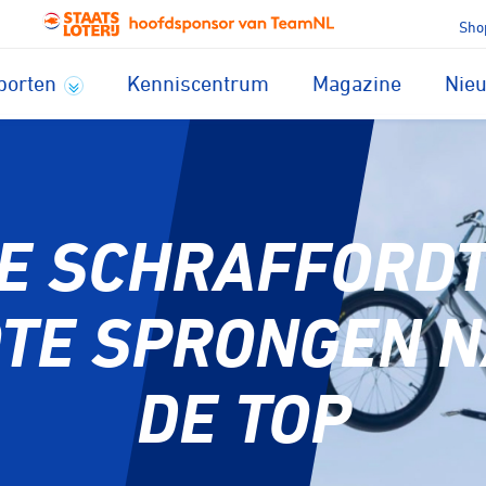
Sho
porten
Kenniscentrum
Magazine
Nie
KE SCHRAFFORDT
TE SPRONGEN 
DE TOP