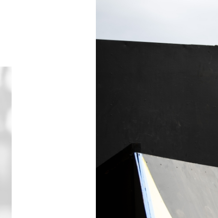
Wegwielr
BMX Rac
Kunstwiel
Baanwiel