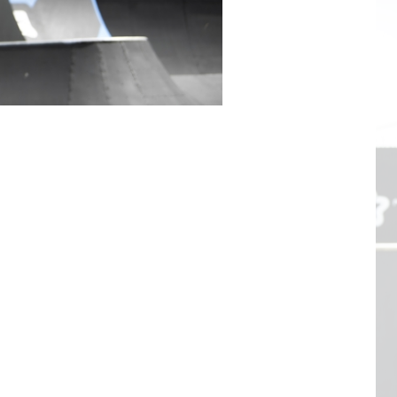
Gravel
Biketrial
Fixed gear