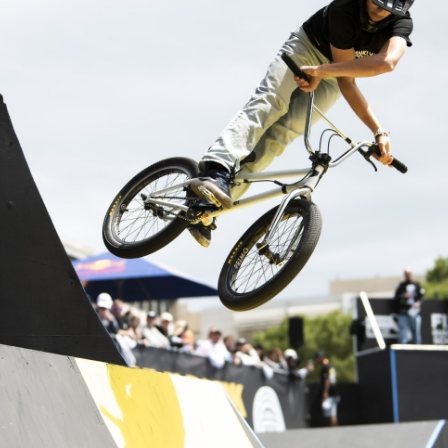
ennen
Moun
e
rijden
rennen
S