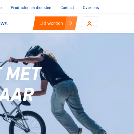
p
Producten en diensten
Contact
Over ons
uws
Lid worden
 MET
NAAR