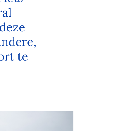
ral
 deze
andere,
rt te