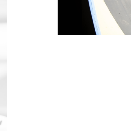
BMX frees
Veldrijde
Pumptra