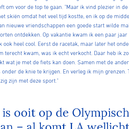
ft om voor de top te gaan. "Maar ik vind plezier in d
met skiën omdat het veel tijd kostte, en ik op de mid
 van nieuwe vriendschappen een goede start wilde mak
rten ontdekken. Op vakantie kwam ik een paar jaar 
 ook heel cool. Eerst de racetak, maar later het onde
terecht kwam, was ik echt verkocht. Daar heb ik zov
ekt wat je met de fiets kan doen. Samen met de ande
 onder de knie te krijgen. En verleg ik mijn grenzen. T
ig zijn met deze sport."
is ooit op de Olympisc
aan – al komt LA wellicht