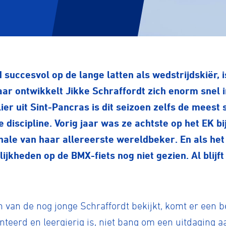
d succesvol op de lange latten als wedstrijdskiër, 
aar ontwikkelt Jikke Schraffordt zich enorm snel 
er uit Sint-Pancras is dit seizoen zelfs de meest
 discipline. Vorig jaar was ze achtste op het EK bij
 finale van haar allereerste wereldbeker. En als he
ijkheden op de BMX-fiets nog niet gezien. Al blijft
en van de nog jonge Schraffordt bekijkt, komt er een 
nteerd en leergierig is, niet bang om een uitdaging a