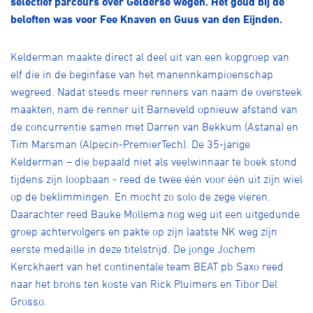
selectief parcours over Gelderse wegen. Het goud bij de
Over ons
beloften was voor Fee Knaven en Guus van den Eijnden.
Pumptrack
Fixed gear
Lid worden
Kelderman maakte direct al deel uit van een kopgroep van
elf die in de beginfase van het manennkampioenschap
wegreed. Nadat steeds meer renners van naam de oversteek
maakten, nam de renner uit Barneveld opnieuw afstand van
de concurrentie samen met Darren van Bekkum (Astana) en
Tim Marsman (Alpecin-PremierTech). De 35-jarige
Kelderman – die bepaald niet als veelwinnaar te boek stond
tijdens zijn loopbaan - reed de twee één voor één uit zijn wiel
op de beklimmingen. En mocht zo solo de zege vieren.
Daarachter reed Bauke Mollema nog weg uit een uitgedunde
groep achtervolgers en pakte op zijn laatste NK weg zijn
eerste medaille in deze titelstrijd. De jonge Jochem
Kerckhaert van het continentale team BEAT pb Saxo reed
naar het brons ten koste van Rick Pluimers en Tibor Del
Grosso.