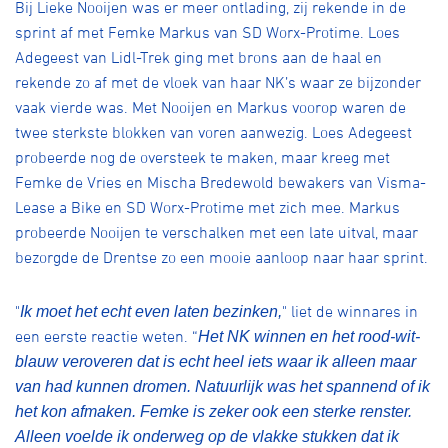
Bij Lieke Nooijen was er meer ontlading, zij rekende in de
sprint af met Femke Markus van SD Worx-Protime. Loes
Adegeest van Lidl-Trek ging met brons aan de haal en
rekende zo af met de vloek van haar NK’s waar ze bijzonder
vaak vierde was. Met Nooijen en Markus voorop waren de
twee sterkste blokken van voren aanwezig. Loes Adegeest
probeerde nog de oversteek te maken, maar kreeg met
Femke de Vries en Mischa Bredewold bewakers van Visma-
Lease a Bike en SD Worx-Protime met zich mee. Markus
probeerde Nooijen te verschalken met een late uitval, maar
bezorgde de Drentse zo een mooie aanloop naar haar sprint.
"
" liet de winnares in
Ik moet het echt even laten bezinken,
een eerste reactie weten. “
Het NK winnen en het rood-wit-
blauw veroveren dat is echt heel iets waar ik alleen maar
van had kunnen dromen. Natuurlijk was het spannend of ik
het kon afmaken. Femke is zeker ook een sterke renster.
Alleen voelde ik onderweg op de vlakke stukken dat ik