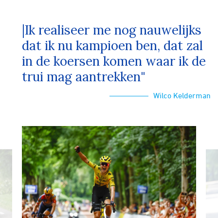
|Ik realiseer me nog nauwelijks
dat ik nu kampioen ben, dat zal
in de koersen komen waar ik de
trui mag aantrekken"
Wilco Kelderman