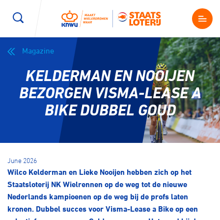
Magazine
Wegwielrennen
Mountainbiken
Sporten
KELDERMAN EN NOOIJEN
Kenniscentrum
BMX Race
E-Racing
BEZORGEN VISMA-LEASE A
BIKE DUBBEL GOUD
Magazine
Kunstwielrijden
ID-Cycling
Nieuws
Baanwielrennen
Strandrace
June 2026
Wilco Kelderman en Lieke Nooijen hebben zich op het
Shop
BMX freestyle
Gravel
Staatsloterij NK Wielrennen op de weg tot de nieuwe
Producten en diensten
Nederlands kampioenen op de weg bij de profs laten
Contact
kronen. Dubbel succes voor Visma-Lease a Bike op een
Veldrijden
Biketrial