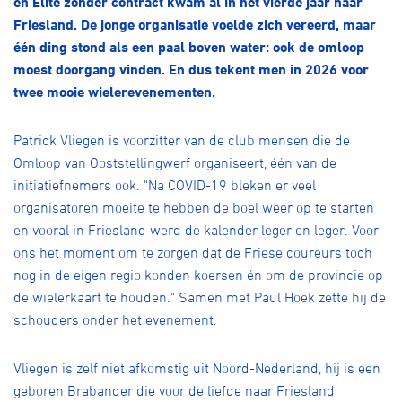
en Elite zonder contract kwam al in het vierde jaar naar
Over ons
Friesland. De jonge organisatie voelde zich vereerd, maar
Pumptrack
Fixed gear
één ding stond als een paal boven water: ook de omloop
Lid worden
moest doorgang vinden. En dus tekent men in 2026 voor
twee mooie wielerevenementen.
Patrick Vliegen is voorzitter van de club mensen die de
Omloop van Ooststellingwerf organiseert, één van de
initiatiefnemers ook. "Na COVID-19 bleken er veel
organisatoren moeite te hebben de boel weer op te starten
en vooral in Friesland werd de kalender leger en leger. Voor
ons het moment om te zorgen dat de Friese coureurs toch
nog in de eigen regio konden koersen én om de provincie op
de wielerkaart te houden." Samen met Paul Hoek zette hij de
schouders onder het evenement.
Vliegen is zelf niet afkomstig uit Noord-Nederland, hij is een
geboren Brabander die voor de liefde naar Friesland