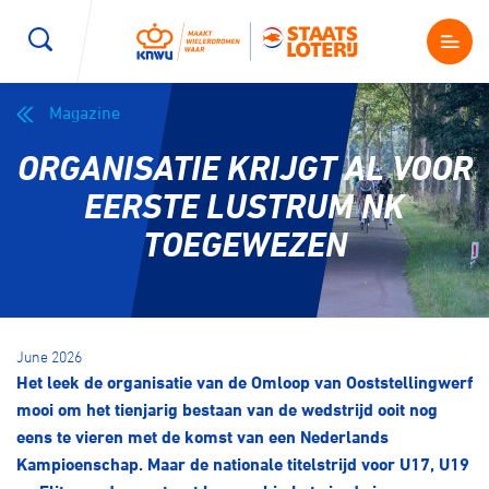
Magazine
Wegwielrennen
Mountainbiken
Sporten
ORGANISATIE KRIJGT AL VOOR
Kenniscentrum
BMX Race
E-Racing
EERSTE LUSTRUM NK
TOEGEWEZEN
Magazine
Kunstwielrijden
ID-Cycling
Nieuws
Baanwielrennen
Strandrace
June 2026
Het leek de organisatie van de Omloop van Ooststellingwerf
Shop
BMX freestyle
Gravel
mooi om het tienjarig bestaan van de wedstrijd ooit nog
Producten en diensten
eens te vieren met de komst van een Nederlands
Contact
Kampioenschap. Maar de nationale titelstrijd voor U17, U19
Veldrijden
Biketrial