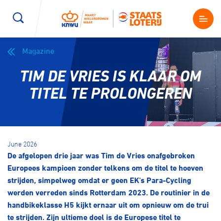
Magazine
Wegwielrennen
Mountainbiken
Sporten
TIM DE VRIES IS KLAAR OM
Kenniscentrum
BMX Race
E-Racing
TITEL TE PROLONGEREN
Magazine
Kunstwielrijden
ID-Cycling
Nieuws
June 2026
Baanwielrennen
Strandrace
De afgelopen drie jaar was Tim de Vries onafgebroken
Europees kampioen zonder telkens om de titel te hoeven
Shop
strijden, simpelweg omdat er geen EK's Para-Cycling
BMX freestyle
Gravel
werden verreden sinds Rotterdam 2023. De routinier in de
Producten en diensten
handbikeklasse H5 kijkt ernaar uit om opnieuw om de trui
Contact
Veldrijden
Biketrial
te strijden. Zijn ultieme doel is de Europese titel te