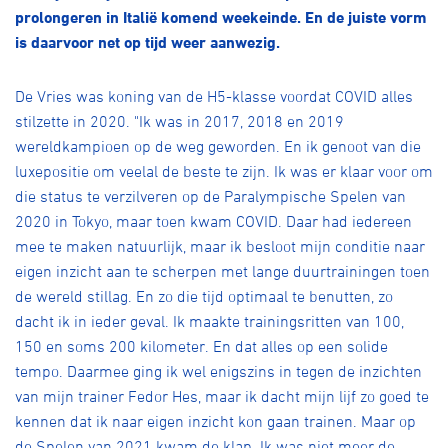
Over ons
prolongeren in Italië komend weekeinde. En de juiste vorm
is daarvoor net op tijd weer aanwezig.
Pumptrack
Fixed gear
Lid worden
De Vries was koning van de H5-klasse voordat COVID alles
stilzette in 2020. "Ik was in 2017, 2018 en 2019
wereldkampioen op de weg geworden. En ik genoot van die
luxepositie om veelal de beste te zijn. Ik was er klaar voor om
die status te verzilveren op de Paralympische Spelen van
2020 in Tokyo, maar toen kwam COVID. Daar had iedereen
mee te maken natuurlijk, maar ik besloot mijn conditie naar
eigen inzicht aan te scherpen met lange duurtrainingen toen
de wereld stillag. En zo die tijd optimaal te benutten, zo
dacht ik in ieder geval. Ik maakte trainingsritten van 100,
150 en soms 200 kilometer. En dat alles op een solide
tempo. Daarmee ging ik wel enigszins in tegen de inzichten
van mijn trainer Fedor Hes, maar ik dacht mijn lijf zo goed te
kennen dat ik naar eigen inzicht kon gaan trainen. Maar op
de Spelen van 2021 kwam de klap. Ik was niet meer de