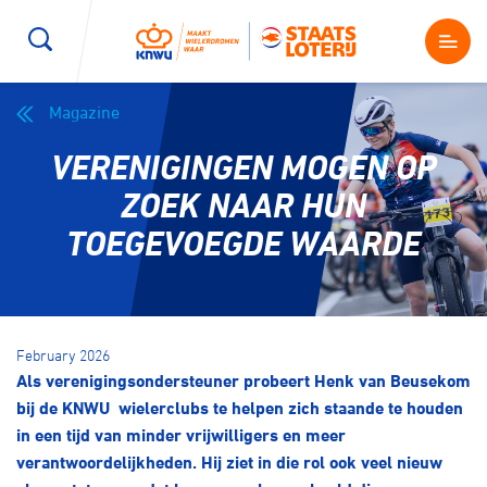
Magazine
Wegwielrennen
Mountainbiken
Sporten
VERENIGINGEN MOGEN OP
Kenniscentrum
BMX Race
E-Racing
ZOEK NAAR HUN
TOEGEVOEGDE WAARDE
Magazine
Kunstwielrijden
ID-Cycling
Nieuws
Baanwielrennen
Strandrace
February 2026
Als verenigingsondersteuner probeert Henk van Beusekom
Shop
BMX freestyle
Gravel
bij de KNWU wielerclubs te helpen zich staande te houden
Producten en diensten
in een tijd van minder vrijwilligers en meer
Contact
verantwoordelijkheden. Hij ziet in die rol ook veel nieuw
Veldrijden
Biketrial