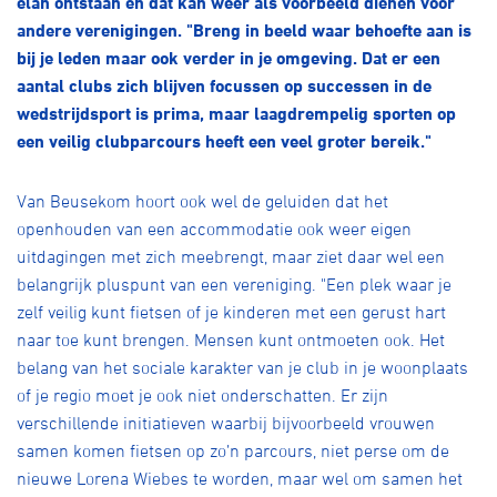
elan ontstaan en dat kan weer als voorbeeld dienen voor
Over ons
andere verenigingen. "Breng in beeld waar behoefte aan is
Pumptrack
Fixed gear
bij je leden maar ook verder in je omgeving. Dat er een
Lid worden
aantal clubs zich blijven focussen op successen in de
wedstrijdsport is prima, maar laagdrempelig sporten op
een veilig clubparcours heeft een veel groter bereik."
Van Beusekom hoort ook wel de geluiden dat het
openhouden van een accommodatie ook weer eigen
uitdagingen met zich meebrengt, maar ziet daar wel een
belangrijk pluspunt van een vereniging. "Een plek waar je
zelf veilig kunt fietsen of je kinderen met een gerust hart
naar toe kunt brengen. Mensen kunt ontmoeten ook. Het
belang van het sociale karakter van je club in je woonplaats
of je regio moet je ook niet onderschatten. Er zijn
verschillende initiatieven waarbij bijvoorbeeld vrouwen
samen komen fietsen op zo’n parcours, niet perse om de
nieuwe Lorena Wiebes te worden, maar wel om samen het