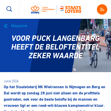
Magazine
Wegwielrennen
Mountainbiken
Sporten
VOOR PUCK LANGENBARG
Kenniscentrum
BMX Race
E-Racing
HEEFT DE BELOFTENTITEL
ZEKER WAARDE
Magazine
Kunstwielrijden
ID-Cycling
Nieuws
Baanwielrennen
Strandrace
June 2026
Op het Staatsloterij NK Wielrennen in Nijmegen en Berg en
Shop
BMX freestyle
Gravel
Dal wordt op zondag 28 juni niet alleen om de proftitels
Producten en diensten
gestreden, ook voor de beste belofte bij de mannen en
Contact
vrouwen ligt er een rood-wit-blauwe kampioenstrui klaar.
Veldrijden
Biketrial