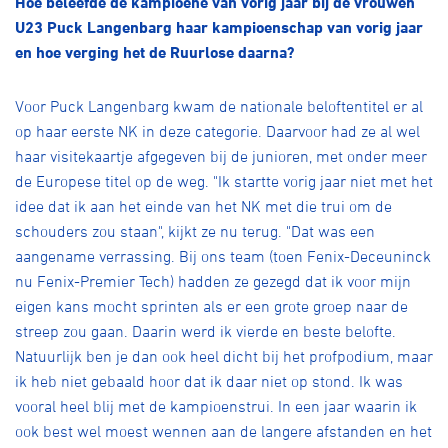
Hoe beleefde de kampioene van vorig jaar bij de vrouwen
Over ons
U23 Puck Langenbarg haar kampioenschap van vorig jaar
Pumptrack
Fixed gear
en hoe verging het de Ruurlose daarna?
Lid worden
Voor Puck Langenbarg kwam de nationale beloftentitel er al
op haar eerste NK in deze categorie. Daarvoor had ze al wel
haar visitekaartje afgegeven bij de junioren, met onder meer
de Europese titel op de weg. "Ik startte vorig jaar niet met het
idee dat ik aan het einde van het NK met die trui om de
schouders zou staan", kijkt ze nu terug. "Dat was een
aangename verrassing. Bij ons team (toen Fenix-Deceuninck
nu Fenix-Premier Tech) hadden ze gezegd dat ik voor mijn
eigen kans mocht sprinten als er een grote groep naar de
streep zou gaan. Daarin werd ik vierde en beste belofte.
Natuurlijk ben je dan ook heel dicht bij het profpodium, maar
ik heb niet gebaald hoor dat ik daar niet op stond. Ik was
vooral heel blij met de kampioenstrui. In een jaar waarin ik
ook best wel moest wennen aan de langere afstanden en het