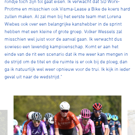
rondje toch zijn tol gaat eisen. Ik verwacht dat SD Worx-
Protime en misschien ook Visma-Lease a Bike de koers hard
zullen maken. Al zal men bij het eerste team met Lorena
Wiebes ook over een belangrijke kanshebber in de sprint
hebben met een kleine of grote groep. Volker Wessels zal
misschien wel juist voor de aanval gaan. Ik verwacht dus
sowieso een levendig kampioenschap. Komt er aan het
einde van de rit een scenario dat ik me weer kan mengen in
de strijd om de titel en die ruimte is er ook bij de ploeg, dan
ga ik natuurlijk wel weer opnieuw voor de trui. Ik kijk in ieder
geval uit naar de wedstrijd."