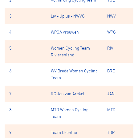
3
Liv - Uplus - NWVG
NWV
4
WPGA vrouwen
WPG
5
Women Cycling Team
RIV
Rivierenland
6
WV Breda Women Cycling
BRE
Team
7
RC Jan van Arckel
JAN
8
MTD Women Cycling
MTD
Team
9
Team Drenthe
TDR