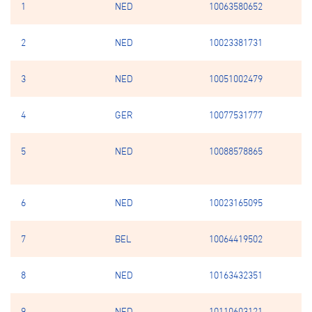
1
NED
10063580652
Ba
2
NED
10023381731
N
3
NED
10051002479
va
4
GER
10077531777
Bi
5
NED
10088578865
B
Mi
6
NED
10023165095
Bl
7
BEL
10064419502
Sc
8
NED
10163432351
Kn
9
NED
10110603121
P