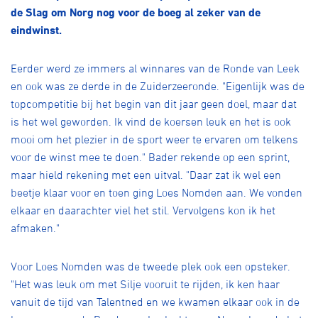
Over ons
de Slag om Norg nog voor de boeg al zeker van de
eindwinst.
Pumptrack
Fixed gear
Lid worden
Eerder werd ze immers al winnares van de Ronde van Leek
en ook was ze derde in de Zuiderzeeronde. "Eigenlijk was de
topcompetitie bij het begin van dit jaar geen doel, maar dat
is het wel geworden. Ik vind de koersen leuk en het is ook
mooi om het plezier in de sport weer te ervaren om telkens
voor de winst mee te doen." Bader rekende op een sprint,
maar hield rekening met een uitval. "Daar zat ik wel een
beetje klaar voor en toen ging Loes Nomden aan. We vonden
elkaar en daarachter viel het stil. Vervolgens kon ik het
afmaken."
Voor Loes Nomden was de tweede plek ook een opsteker.
"Het was leuk om met Silje vooruit te rijden, ik ken haar
vanuit de tijd van Talentned en we kwamen elkaar ook in de