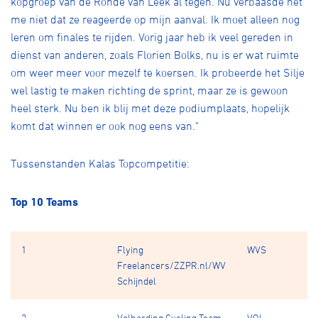
kopgroep van de Ronde van Leek al tegen. Nu verbaasde het
me niet dat ze reageerde op mijn aanval. Ik moet alleen nog
leren om finales te rijden. Vorig jaar heb ik veel gereden in
dienst van anderen, zoals Florien Bolks, nu is er wat ruimte
om weer meer voor mezelf te koersen. Ik probeerde het Silje
wel lastig te maken richting de sprint, maar ze is gewoon
heel sterk. Nu ben ik blij met deze podiumplaats, hopelijk
komt dat winnen er ook nog eens van."
Tussenstanden Kalas Topcompetitie:
Top 10 Teams
1
Flying
WVS
Freelancers/ZZPR.nl/WV
Schijndel
2
Volharding Cycling Team
VOL