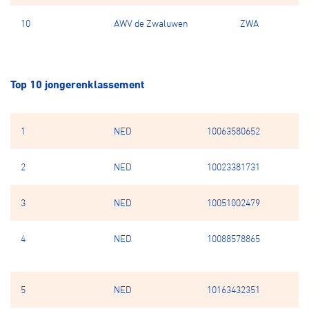
10
AWV de Zwaluwen
ZWA
Top 10 jongerenklassement
1
NED
10063580652
Ba
2
NED
10023381731
N
3
NED
10051002479
va
4
NED
10088578865
B
Mi
5
NED
10163432351
Kn