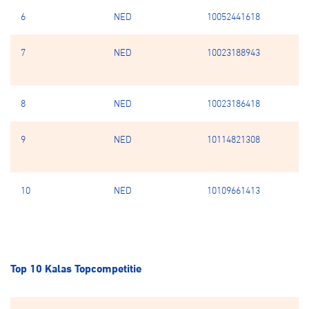
6
NED
10052441618
Ko
7
NED
10023188943
S
S
8
NED
10023186418
Mo
9
NED
10114821308
M
M
10
NED
10109661413
Re
Top 10 Kalas Topcompetitie