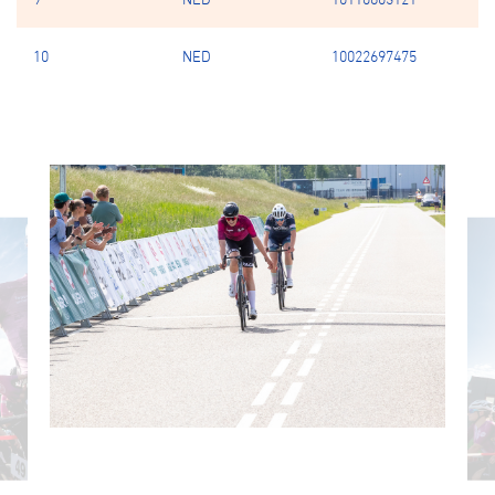
10
NED
10022697475
va
M