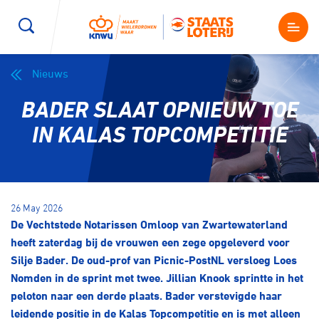
Nieuws
Wegwielrennen
Mountainbiken
Sporten
BADER SLAAT OPNIEUW TOE
Kenniscentrum
BMX Race
E-Racing
IN KALAS TOPCOMPETITIE
Magazine
Kunstwielrijden
ID-Cycling
Nieuws
26 May 2026
Baanwielrennen
Strandrace
De Vechtstede Notarissen Omloop van Zwartewaterland
heeft zaterdag bij de vrouwen een zege opgeleverd voor
Shop
Silje Bader. De oud-prof van Picnic-PostNL versloeg Loes
BMX freestyle
Gravel
Nomden in de sprint met twee. Jillian Knook sprintte in het
Producten en diensten
peloton naar een derde plaats. Bader verstevigde haar
Contact
Veldrijden
Biketrial
leidende positie in de Kalas Topcompetitie en is met alleen