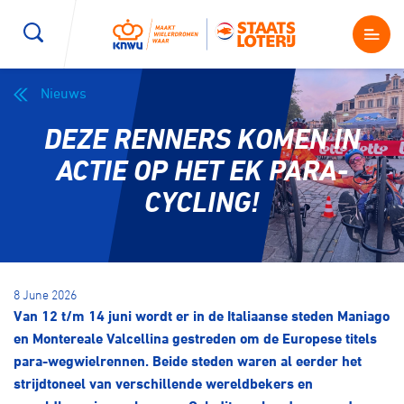
Nieuws
Wegwielrennen
Mountainbiken
Sporten
DEZE RENNERS KOMEN IN
Kenniscentrum
BMX Race
E-Racing
ACTIE OP HET EK PARA-
CYCLING!
Magazine
Kunstwielrijden
ID-Cycling
Nieuws
Baanwielrennen
Strandrace
8 June 2026
Van 12 t/m 14 juni wordt er in de Italiaanse steden Maniago
Shop
BMX freestyle
Gravel
en Montereale Valcellina gestreden om de Europese titels
Producten en diensten
para-wegwielrennen. Beide steden waren al eerder het
Contact
strijdtoneel van verschillende wereldbekers en
Veldrijden
Biketrial