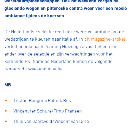
wereldkampioenschappen. Ook dit weekend zorgen de
Over ons
glooiende wegen en pittoreske centra weer voor een mooie
Pumptrack
Fixed gear
ambiance tijdens de koersen.
Lid worden
De Nederlandse selectie reist deze week vol ambitie om de
wedstrijden te kleuren naar Italië af. In
dit magazine-artikel
vertelt bondscoach Jenning Huizenga alvast het een en
ander over de selectie en zijn verwachtingen voor het
komende EK. Namens Nederland komen de volgende
renners dit weekend in actie.
MB
Tristan Bangma/Patrick Bos
Vincent ter Schure/Timo Fransen
Thijs van Jaarsveld/Vincent van Dorp