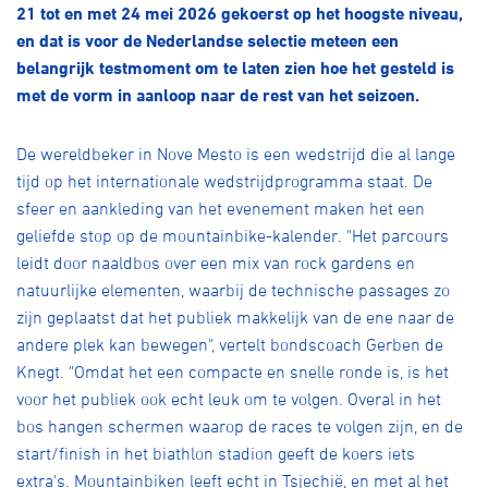
Over ons
21 tot en met 24 mei 2026 gekoerst op het hoogste niveau,
en dat is voor de Nederlandse selectie meteen een
Pumptrack
Fixed gear
belangrijk testmoment om te laten zien hoe het gesteld is
Lid worden
met de vorm in aanloop naar de rest van het seizoen.
De wereldbeker in Nove Mesto is een wedstrijd die al lange
tijd op het internationale wedstrijdprogramma staat. De
sfeer en aankleding van het evenement maken het een
geliefde stop op de mountainbike-kalender. "Het parcours
leidt door naaldbos over een mix van rock gardens en
natuurlijke elementen, waarbij de technische passages zo
zijn geplaatst dat het publiek makkelijk van de ene naar de
andere plek kan bewegen", vertelt bondscoach Gerben de
Knegt. "Omdat het een compacte en snelle ronde is, is het
voor het publiek ook echt leuk om te volgen. Overal in het
bos hangen schermen waarop de races te volgen zijn, en de
start/finish in het biathlon stadion geeft de koers iets
extra's. Mountainbiken leeft echt in Tsjechië, en met al het