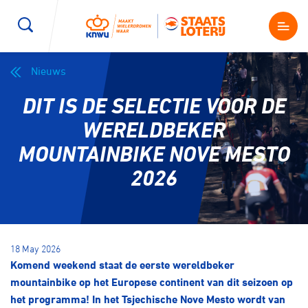
Nieuws
Wegwielrennen
Mountainbiken
Sporten
DIT IS DE SELECTIE VOOR DE
Kenniscentrum
BMX Race
E-Racing
WERELDBEKER
MOUNTAINBIKE NOVE MESTO
Magazine
Kunstwielrijden
ID-Cycling
2026
Nieuws
Baanwielrennen
Strandrace
Shop
18 May 2026
BMX freestyle
Gravel
Komend weekend staat de eerste wereldbeker
Producten en diensten
mountainbike op het Europese continent van dit seizoen op
Contact
Veldrijden
Biketrial
het programma! In het Tsjechische Nove Mesto wordt van