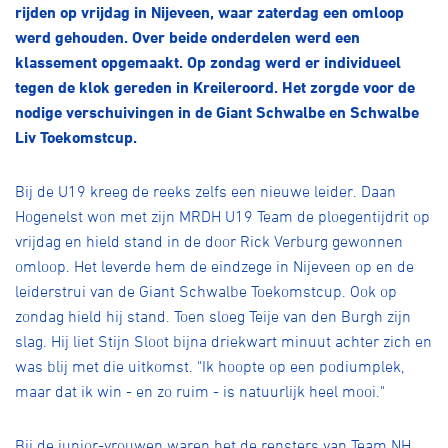
Over ons
rijden op vrijdag in Nijeveen, waar zaterdag een omloop
werd gehouden. Over beide onderdelen werd een
Pumptrack
Fixed gear
klassement opgemaakt. Op zondag werd er individueel
Lid worden
tegen de klok gereden in Kreileroord. Het zorgde voor de
nodige verschuivingen in de Giant Schwalbe en Schwalbe
Liv Toekomstcup.
Bij de U19 kreeg de reeks zelfs een nieuwe leider. Daan
Hogenelst won met zijn MRDH U19 Team de ploegentijdrit op
vrijdag en hield stand in de door Rick Verburg gewonnen
omloop. Het leverde hem de eindzege in Nijeveen op en de
leiderstrui van de Giant Schwalbe Toekomstcup. Ook op
zondag hield hij stand. Toen sloeg Teije van den Burgh zijn
slag. Hij liet Stijn Sloot bijna driekwart minuut achter zich en
was blij met die uitkomst. "Ik hoopte op een podiumplek,
maar dat ik win - en zo ruim - is natuurlijk heel mooi."
Bij de junior-vrouwen waren het de rensters van Team NH