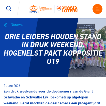
Nieuws
Wegwielrennen
Mountainbiken
Sporten
DRIE LEIDERS HOUDEN STAND
Kenniscentrum
BMX Race
E-Racing
IN DRUK WEEKEND,
HOGENELST PAKT KOPPOSITIE
Magazine
Kunstwielrijden
ID-Cycling
U19
Nieuws
Baanwielrennen
Strandrace
Shop
2 June 2026
BMX freestyle
Gravel
Een druk weekeinde voor de deelnemers aan de Giant
Producten en diensten
Schwalbe en Schwalbe Liv Toekomstcup afgelopen
Contact
Veldrijden
Biketrial
weekend. Eerst mochten de deelnemers een ploegentijdrit