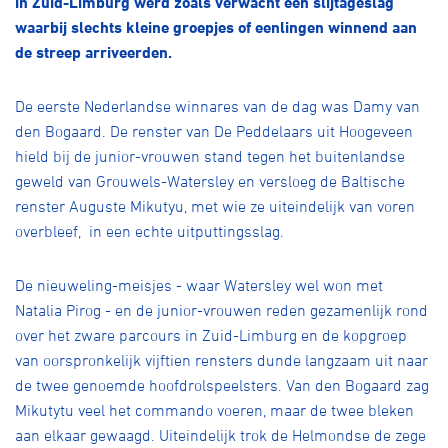
in Zuid-Limburg werd zoals verwacht een slijtageslag
Over ons
waarbij slechts kleine groepjes of eenlingen winnend aan
Pumptrack
Fixed gear
de streep arriveerden.
Lid worden
De eerste Nederlandse winnares van de dag was Damy van
den Bogaard. De renster van De Peddelaars uit Hoogeveen
hield bij de junior-vrouwen stand tegen het buitenlandse
geweld van Grouwels-Watersley en versloeg de Baltische
renster Auguste Mikutyu, met wie ze uiteindelijk van voren
overbleef, in een echte uitputtingsslag.
De nieuweling-meisjes - waar Watersley wel won met
Natalia Pirog - en de junior-vrouwen reden gezamenlijk rond
over het zware parcours in Zuid-Limburg en de kopgroep
van oorspronkelijk vijftien rensters dunde langzaam uit naar
de twee genoemde hoofdrolspeelsters. Van den Bogaard zag
Mikutytu veel het commando voeren, maar de twee bleken
aan elkaar gewaagd. Uiteindelijk trok de Helmondse de zege