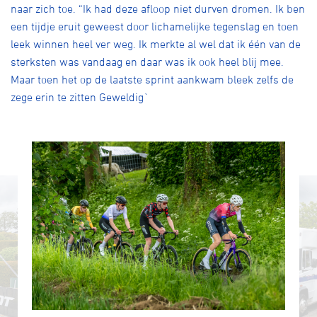
naar zich toe. “Ik had deze afloop niet durven dromen. Ik ben
een tijdje eruit geweest door lichamelijke tegenslag en toen
leek winnen heel ver weg. Ik merkte al wel dat ik één van de
sterksten was vandaag en daar was ik ook heel blij mee.
Maar toen het op de laatste sprint aankwam bleek zelfs de
zege erin te zitten Geweldig`