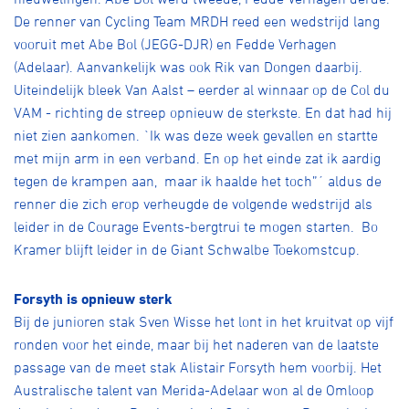
De renner van Cycling Team MRDH reed een wedstrijd lang
vooruit met Abe Bol (JEGG-DJR) en Fedde Verhagen
(Adelaar). Aanvankelijk was ook Rik van Dongen daarbij.
Uiteindelijk bleek Van Aalst – eerder al winnaar op de Col du
VAM - richting de streep opnieuw de sterkste. En dat had hij
niet zien aankomen. `Ik was deze week gevallen en startte
met mijn arm in een verband. En op het einde zat ik aardig
tegen de krampen aan, maar ik haalde het toch”´ aldus de
renner die zich erop verheugde de volgende wedstrijd als
leider in de Courage Events-bergtrui te mogen starten. Bo
Kramer blijft leider in de Giant Schwalbe Toekomstcup.
Forsyth is opnieuw sterk
Bij de junioren stak Sven Wisse het lont in het kruitvat op vijf
ronden voor het einde, maar bij het naderen van de laatste
passage van de meet stak Alistair Forsyth hem voorbij. Het
Australische talent van Merida-Adelaar won al de Omloop