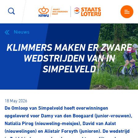
Nieuws
Wegwielrennen
Mountainbiken
Sporten
KLIMMERS MAKEN ER ZWARE
Kenniscentrum
BMX Race
E-Racing
WEDSTRIJDEN VAN IN
SIMPELVELD
Magazine
Kunstwielrijden
ID-Cycling
Nieuws
Baanwielrennen
Strandrace
18 May 2026
De Omloop van Simpelveld heeft overwinningen
Shop
BMX freestyle
Gravel
opgeleverd voor Damy van den Boogaard (junior-vrouwen),
Producten en diensten
Natialia Pirog (nieuweling-meisjes), David van Aalst
Contact
(nieuwelingen) en Alistair Forsyth (junioren). De wedstrijd
Veldrijden
Biketrial