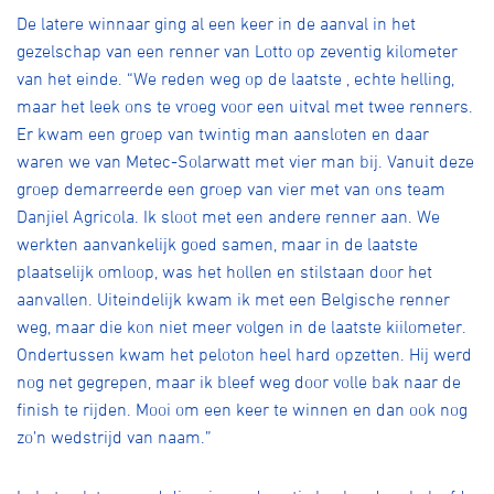
Over ons
De latere winnaar ging al een keer in de aanval in het
gezelschap van een renner van Lotto op zeventig kilometer
Pumptrack
Fixed gear
Lid worden
van het einde. “We reden weg op de laatste , echte helling,
maar het leek ons te vroeg voor een uitval met twee renners.
Er kwam een groep van twintig man aansloten en daar
waren we van Metec-Solarwatt met vier man bij. Vanuit deze
groep demarreerde een groep van vier met van ons team
Danjiel Agricola. Ik sloot met een andere renner aan. We
werkten aanvankelijk goed samen, maar in de laatste
plaatselijk omloop, was het hollen en stilstaan door het
aanvallen. Uiteindelijk kwam ik met een Belgische renner
weg, maar die kon niet meer volgen in de laatste kiilometer.
Ondertussen kwam het peloton heel hard opzetten. Hij werd
nog net gegrepen, maar ik bleef weg door volle bak naar de
finish te rijden. Mooi om een keer te winnen en dan ook nog
zo’n wedstrijd van naam.”