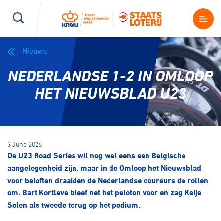
Nieuws
Wegwielrennen
Mountainbiken
Sporten
NEDERLANDSE 1-2 IN OMLOOP
Kenniscentrum
BMX Race
E-Racing
HET NIEUWSBLAD U23
Magazine
Kunstwielrijden
ID-Cycling
Nieuws
3 June 2026
Baanwielrennen
Strandrace
De U23 Road Series wil nog wel eens een Belgische
aangelegenheid zijn, maar in de Omloop het Nieuwsblad
Shop
voor beloften draaiden de Nederlandse coureurs de rollen
BMX freestyle
Gravel
om. Bart Kortleve bleef net het peloton voor en zag Keije
Producten en diensten
Solen als tweede terug op het podium.
Contact
Veldrijden
Biketrial