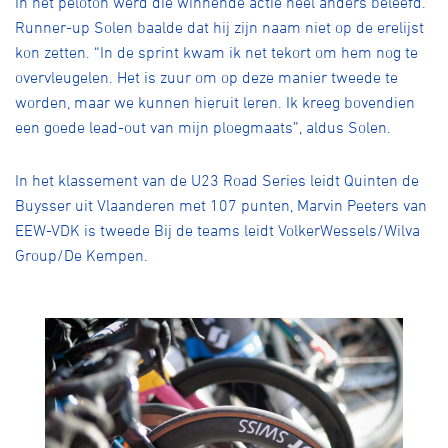
In het peloton werd die winnende actie heel anders beleefd.
Runner-up Solen baalde dat hij zijn naam niet op de erelijst
kon zetten. “In de sprint kwam ik net tekort om hem nog te
overvleugelen. Het is zuur om op deze manier tweede te
worden, maar we kunnen hieruit leren. Ik kreeg bovendien
een goede lead-out van mijn ploegmaats”, aldus Solen.
In het klassement van de U23 Road Series leidt Quinten de
Buysser uit Vlaanderen met 107 punten, Marvin Peeters van
EEW-VDK is tweede Bij de teams leidt VolkerWessels/Wilva
Group/De Kempen.