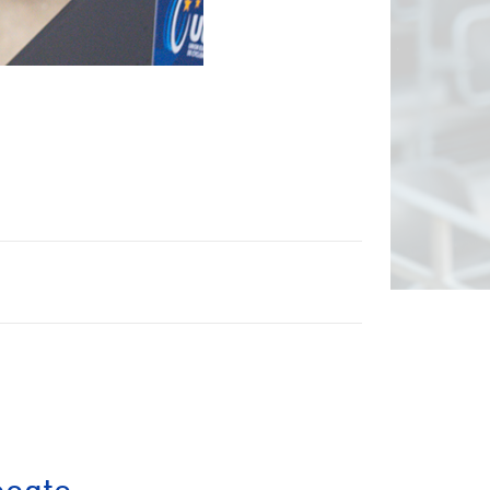
Biketrial
Fixed gear