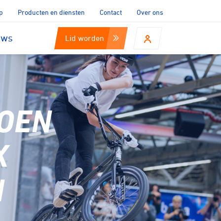
p
Producten en diensten
Contact
Over ons
uws
Lid worden
OEN
X
N