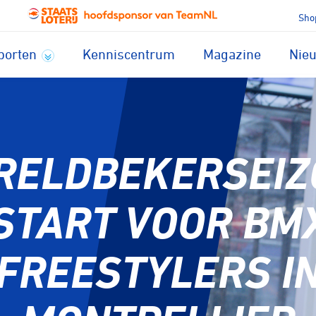
Sho
porten
Kenniscentrum
Magazine
Nie
RELDBEKERSEIZ
START VOOR BM
FREESTYLERS I