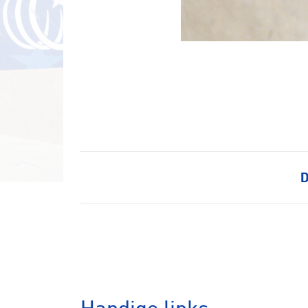
Veldrijde
Pumptra
D