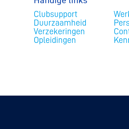
Handige links
Clubsupport
Werk
Duurzaamheid
Per
Verzekeringen
Con
Opleidingen
Ken