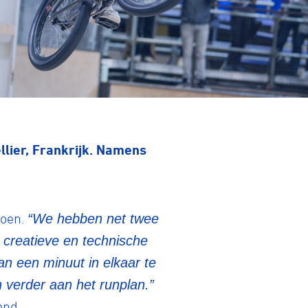
lier, Frankrijk. Namens
zoen.
“We hebben net twee
l creatieve en technische
n een minuut in elkaar te
 verder aan het runplan.”
and.