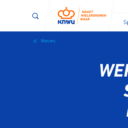
S
Nieuws
WE