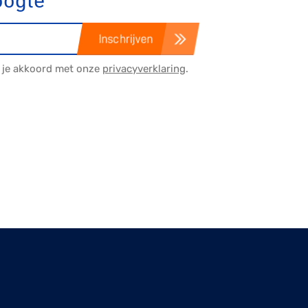
oogte
Inschrijven
a je akkoord met onze
privacyverklaring
.