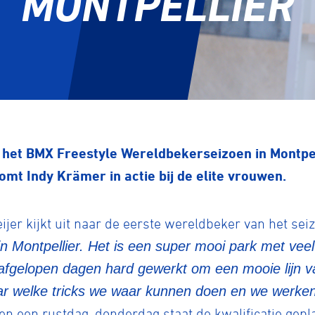
MONTPELLIER
 het BMX Freestyle Wereldbekerseizoen in Montpel
mt Indy Krämer in actie bij de elite vrouwen.
er kijkt uit naar de eerste wereldbeker van het sei
in Montpellier. Het is een super mooi park met vee
 afgelopen dagen hard gewerkt om een mooie lijn va
naar welke tricks we waar kunnen doen en we werken
n een rustdag, donderdag staat de kwalificatie gepl