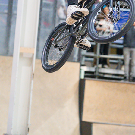
ennen
Moun
e
rijden
rennen
S
tyle