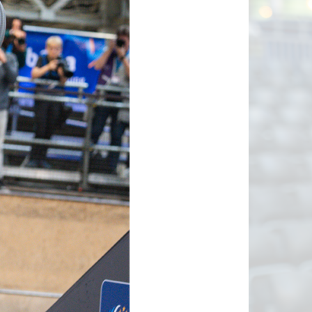
tainbiken
E-Racing
ID-Cycling
trandrace
Gravel