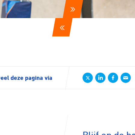
n
ck
eel deze pagina via