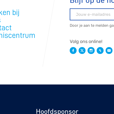
Blijf op de h
en bij
E-mailadres
s
Door je aan te melden g
tact
niscentrum
Volg ons online!
Hoofdsponsor