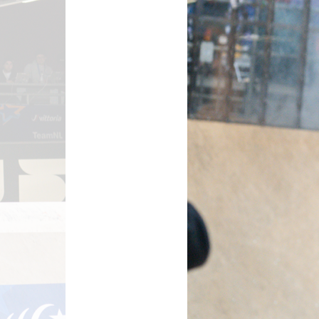
Wegwielr
BMX Rac
Kunstwiel
Baanwiel
BMX frees