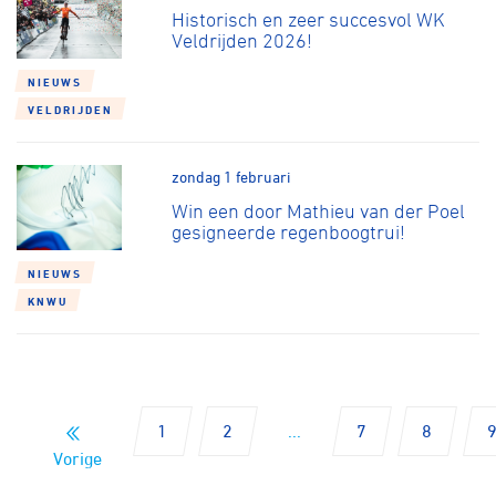
Historisch en zeer succesvol WK
Veldrijden 2026!
NIEUWS
VELDRIJDEN
zondag 1 februari
Win een door Mathieu van der Poel
gesigneerde regenboogtrui!
NIEUWS
KNWU
1
2
...
7
8
Vorige