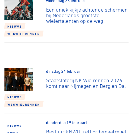
woensdag 25 februari
Over ons
Een uniek kijkje achter de schermen
Pumptrack
Fixed gear
bij Nederlands grootste
wielertalenten op de weg
Lid worden
NIEUWS
WEGWIELRENNEN
dinsdag 24 februari
Staatsloterij NK Wielrennen 2026
komt naar Nijmegen en Berg en Dal
NIEUWS
WEGWIELRENNEN
donderdag 19 februari
NIEUWS
Bestuur KNWU treft ordemaatregel