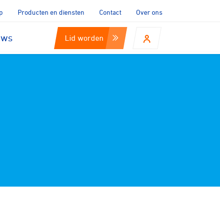
p
Producten en diensten
Contact
Over ons
uws
Lid worden