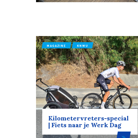
Wegwielr
BMX Rac
MAGAZINE
KNWU
Kunstwiel
Baanwiel
BMX frees
Kilometervreters-special
| Fiets naar je Werk Dag
Veldrijde