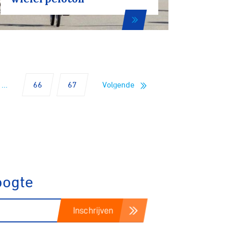
Fixed gear
...
66
67
Volgende
oogte
Inschrijven