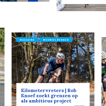
ennen
Moun
e
MAGAZINE
WEGWIELRENNEN
rijden
rennen
S
tyle
Kilometervreters | Rob
Knoef zoekt grenzen op
als ambitieus project
n