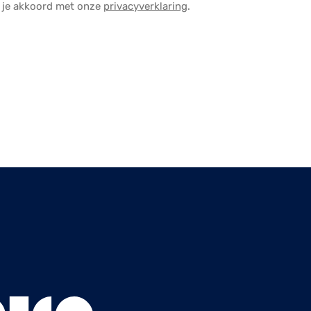
a je akkoord met onze
privacyverklaring
.