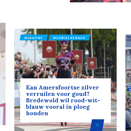
MAGAZINE
WEGWIELRENNEN
Kan Amersfoortse zilver
verruilen voor goud?
Bredewold wil rood-wit-
blauw vooral in ploeg
houden