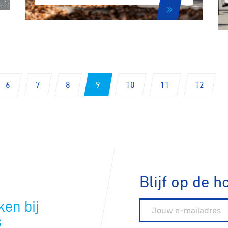
ck
6
7
8
9
10
11
12
Blijf op de h
en bij
E-mailadres
s