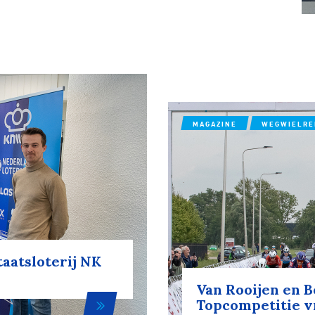
MAGAZINE
WEGWIELR
aatsloterij NK
Van Rooijen en Bo
Topcompetitie 