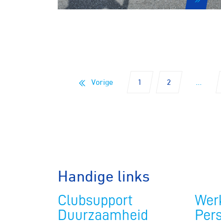
Pumptra
Vorige
1
2
...
Handige links
Clubsupport
Werk
Duurzaamheid
Per