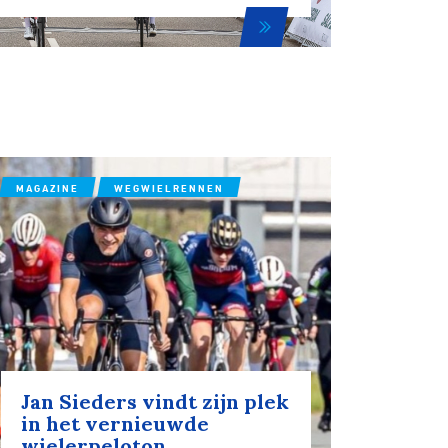
tainbiken
E-Racing
MAGAZINE
WEGWIELRENNEN
ID-Cycling
trandrace
Gravel
Jan Sieders vindt zijn plek
in het vernieuwde
Biketrial
wielerpeloton