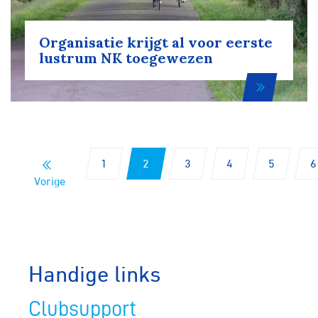
Organisatie krijgt al voor eerste
lustrum NK toegewezen
1
2
3
4
5
6
Vorige
Handige links
Clubsupport