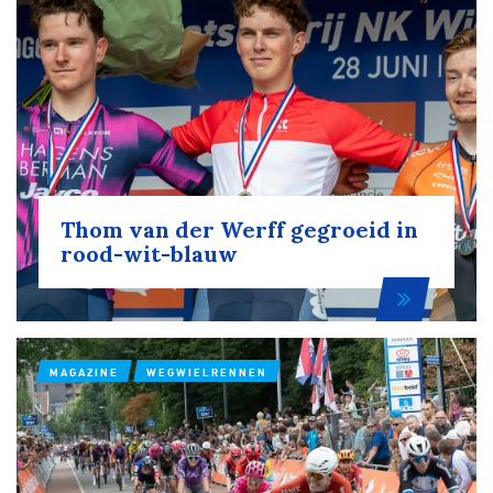
Over ons
Pumptrack
Fixed gear
Lid worden
Thom van der Werff gegroeid in
rood-wit-blauw
MAGAZINE
WEGWIELRENNEN