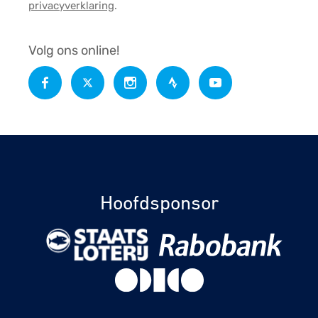
privacyverklaring
.
Volg ons online!
Hoofdsponsor