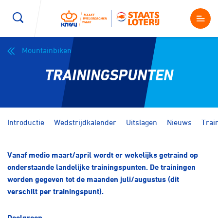
Mountainbiken
Wegwielrennen
Mountainbiken
Sporten
TRAININGSPUNTEN
Kenniscentrum
BMX Race
E-Racing
Magazine
Kunstwielrijden
ID-Cycling
Introductie
Wedstrijdkalender
Uitslagen
Nieuws
Trai
Nieuws
Baanwielrennen
Strandrace
Vanaf medio maart/april wordt er wekelijks getraind op
onderstaande landelijke trainingspunten. De trainingen
Shop
BMX freestyle
Gravel
worden gegeven tot de maanden juli/augustus (dit
Producten en diensten
verschilt per trainingspunt).
Contact
Veldrijden
Biketrial
Doelgroep