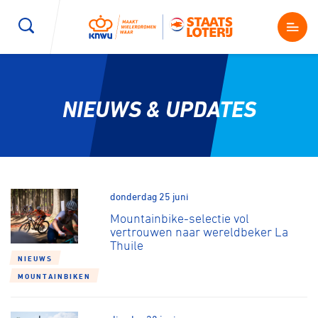
Wegwielrennen
Mountainbiken
Sporten
NIEUWS & UPDATES
Kenniscentrum
BMX Race
E-Racing
Magazine
Kunstwielrijden
ID-Cycling
Nieuws
donderdag 25 juni
Baanwielrennen
Strandrace
Mountainbike-selectie vol
vertrouwen naar wereldbeker La
Thuile
Shop
BMX freestyle
Gravel
NIEUWS
Producten en diensten
MOUNTAINBIKEN
Contact
Veldrijden
Biketrial