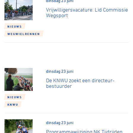
dinsdag 23 juni
Over ons
Vrijwilligersvacature: Lid Commissie
Pumptrack
Fixed gear
Wegsport
Lid worden
NIEUWS
WEGWIELRENNEN
dinsdag 23 juni
De KNWU zoekt een directeur-
bestuurder
NIEUWS
KNWU
dinsdag 23 juni
Programmawijziging NK Tijdrijden